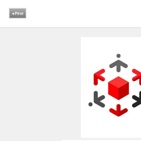
◂
Pirot