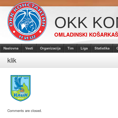
OKK KO
OMLADINSKI KOŠARKAŠK
Naslovna
Vesti
Organizacija
Tim
Liga
Statistika
G
klik
Comments are closed.