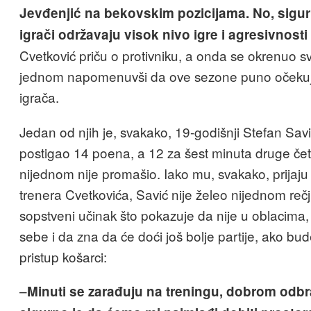
Jevđenjić na bekovskim pozicijama. No, sigurn
igrači održavaju visok nivo igre i agresivnosti
Cvetković priču o protivniku, a onda se okrenuo s
jednom napomenuvši da ove sezone puno očekuj
igrača.
Jedan od njih je, svakako, 19-godišnji Stefan Savi
postigao 14 poena, a 12 za šest minuta druge čet
nijednom nije promašio. Iako mu, svakako, prijaju
trenera Cvetkovića, Savić nije želeo nijednom re
sopstveni učinak što pokazuje da nije u oblacima, a
sebe i da zna da će doći još bolje partije, ako bu
pristup košarci:
–
Minuti se zarađuju na treningu, dobrom odb