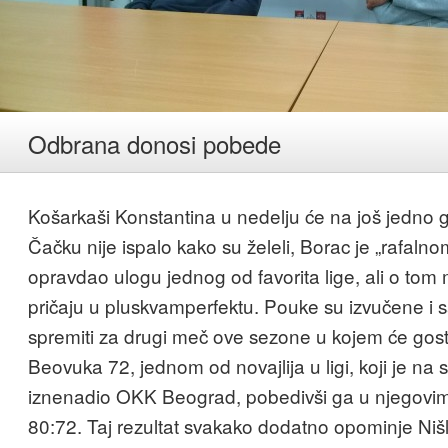
Odbrana donosi pobede
Košarkaši Konstantina u nedelju će na još jedno 
Čačku nije ispalo kako su želeli, Borac je „rafaln
opravdao ulogu jednog od favorita lige, ali o tom 
pričaju u pluskvamperfektu. Pouke su izvučene i 
spremiti za drugi meč ove sezone u kojem će gosto
Beovuka 72, jednom od novajlija u ligi, koji je na 
iznenadio OKK Beograd, pobedivši ga u njegovi
80:72. Taj rezultat svakako dodatno opominje Nišl