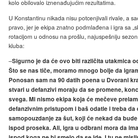
kolo obilovalo iznenađujućim rezultatima.
U Konstantinu nikada nisu potcenjivali rivale, a s
pravo, jer je ekipa znatno podmlađena i igra sa 
rotacijom u odnosu na prošlu, najuspešniju sezonu u
kluba:
–
Sigurno je da će ovo biti različita utakmica 
Što se nas tiče, moramo mnogo bolje da igra
Ponosan sam na 90 datih poena u Dvorani kra
stvari u defanzivi moraju da se promene, konc
svega.
Mi nismo ekipa koja će mečeve prelam
defanzivnim pristupom i baš odatle i treba da
samopouzdanje za šut, koji će nekad da bude
ispod proseka. Ali, igra u odbrani mora da im
ispod koga ne bi smelo da se ide. I tu ne misl