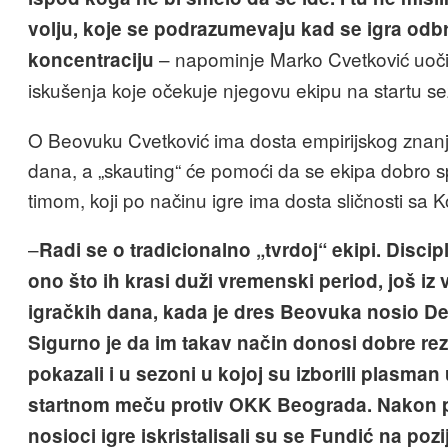
volju, koje se podrazumevaju kad se igra odbr
– napominje Marko Cvetković uoči
koncentraciju
iskušenja koje očekuje njegovu ekipu na startu s
O Beovuku Cvetković ima dosta empirijskog znanja
dana, a „skauting“ će pomoći da se ekipa dobro s
timom, koji po načinu igre ima dosta sličnosti sa 
–
Radi se o tradicionalno „tvrdoj“ ekipi. Discipl
ono što ih krasi duži vremenski period, još i
igračkih dana, kada je dres Beovuka nosio Dej
Sigurno je da im takav način donosi dobre rezu
pokazali i u sezoni u kojoj su izborili plasman 
startnom meču protiv OKK Beograda. Nakon 
nosioci igre iskristalisali su se Fundić na poziji