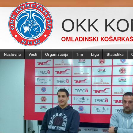
OKK KO
OMLADINSKI KOŠARKAŠK
Naslovna
Vesti
Organizacija
Tim
Liga
Statistika
G