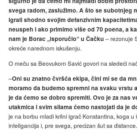
sigurno je da ćemo mi najmlađi dobiti prostora
svega radom, zaslužimo. A što se subotnjeg 
igrali shodno svojim defanzivnim kapacitetima,
neuspeh i ako primimo više od 70 poena, a kam
– rezonuje S
nam je Borac „isporučio“ u Čačku
okreće narednom iskušenju.
O meču sa Beovukom Savić govori na sledeći nač
–
Oni su znatno čvršća ekipa, čini mi se da mn
moramo da budemo spremni na svaku vrstu ag
je da ćemo se dobro spremiti. Ovo je za nas 
utakmica i svim silama ćemo nastojati da je 
je na borbu mladi krilni igrač Konstantina, koga u i
inteligancija i, pre svega, precizan šut sa distance