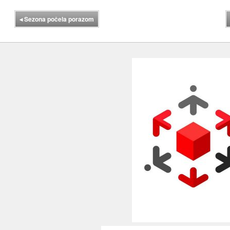
◂
Sezona počela porazom