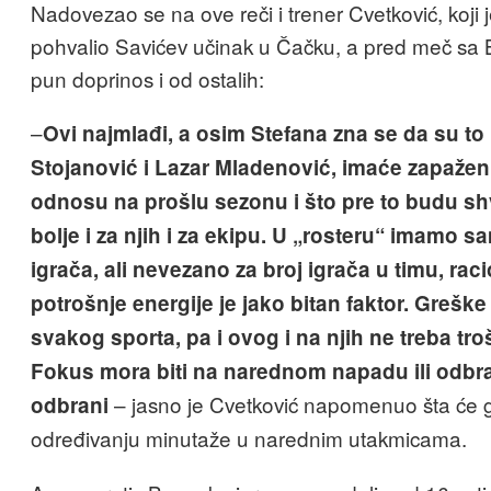
Nadovezao se na ove reči i trener Cvetković, koji 
pohvalio Savićev učinak u Čačku, a pred meč s
pun doprinos i od ostalih:
–
Ovi najmlađi, a osim Stefana zna se da su to
Stojanović i Lazar Mladenović, imaće zapažen
odnosu na prošlu sezonu i što pre to budu shvat
bolje i za njih i za ekipu. U „rosteru“ imamo 
igrača, ali nevezano za broj igrača u timu, raci
potrošnje energije je jako bitan faktor. Grešk
svakog sporta, pa i ovog i na njih ne treba troš
F
okus mora biti na narednom napadu ili odbra
– jasno je Cvetković napomenuo šta će ga
odbrani
određivanju minutaže u narednim utakmicama.