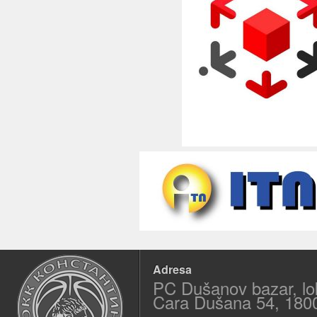
Adresa
PC Dušanov bazar, lo
Cara Dušana 54, 180