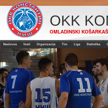
OKK KO
OMLADINSKI KOŠARKAŠK
Naslovna
Vesti
Organizacija
Tim
Liga
Statistika
G