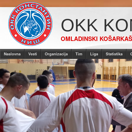
OKK KO
OMLADINSKI KOŠARKAŠK
Naslovna
Vesti
Organizacija
Tim
Liga
Statistika
G