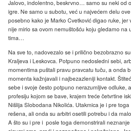
Jalovo, indolentno, beskrvno… samo su neki od 
igre. Ne samo u subotu, već u najvećem delu ove
posebno kako je Marko Cvetković digao ruke, jer v
nije mirio sa ovom nemuštošću koju gledamo na
tima…
Na sve to, nadovezalo se i prilično bezobrazno suđ
Kraljeva i Leskovca. Potpuno nedosledni sebi, arb
momentima puštali pravu pravcatu tuču, a onda b
momenta kažnjavali i najbezazleniji kontakt. Štit
sebe i svoje često potpuno nerazumljive odluke,
profesiju kojom se bave, krajem treće četvrtine iskl
Nišlija Slobodana Nikolića. Utakmica je i pre toga r
rešena, ali onda su arbitri osetili potrebu i da mal
A što su i pre i posle toga demonstrirali neznanje 
sigurni smo, proći i nezapaženo i nekažnjeno. Jer, k