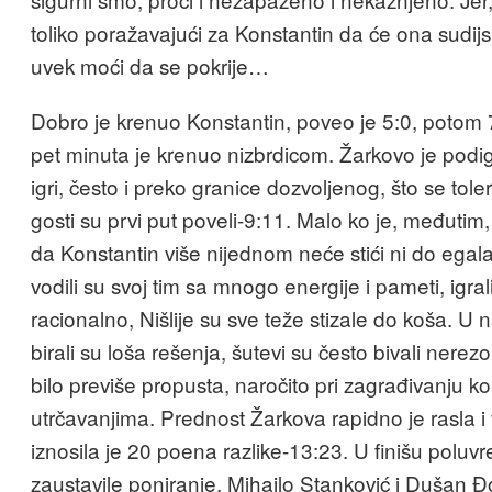
toliko poražavajući za Konstantin da će ona sudijs
uvek moći da se pokrije…
Dobro je krenuo Konstantin, poveo je 5:0, potom 7
pet minuta je krenuo nizbrdicom. Žarkovo je podig
igri, često i preko granice dozvoljenog, što se toler
gosti su prvi put poveli-9:11. Malo ko je, međutim
da Konstantin više nijednom neće stići ni do egala.
vodili su svoj tim sa mnogo energije i pameti, igral
racionalno, Nišlije su sve teže stizale do koša. 
birali su loša rešenja, šutevi su često bivali nerez
bilo previše propusta, naročito pri zagrađivanju ko
utrčavanjima. Prednost Žarkova rapidno je rasla i
iznosila je 20 poena razlike-13:23. U finišu poluv
zaustavile poniranje, Mihajlo Stanković i Dušan Đ