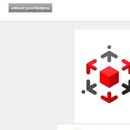
◂
Nikolić pred Nišlijama