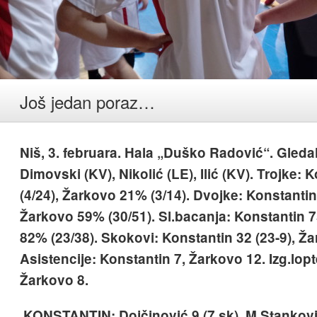
Još jedan poraz…
Niš, 3. februara. Hala „Duško Radović“. Gledal
Dimovski (KV), Nikolić (LE), Ilić (KV). Trojke:
(4/24), Žarkovo 21% (3/14). Dvojke: Konstantin
Žarkovo 59% (30/51). Sl.bacanja: Konstantin 7
82% (23/38). Skokovi: Konstantin 32 (23-9), Ža
Asistencije: Konstantin 7, Žarkovo 12. Izg.lop
Žarkovo 8.
KONSTANTIN: Dojčinović 9 (7 sk), M.Stanković