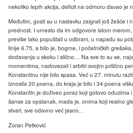
nekoliko lepih akcija, deficit na odmoru davao je
Međutim, gosti su u nastavku zaigrali još žešće i ni
prednost. I umesto da im odgovore istom merom, 
previše lako popuštali u odbrani, u napadu su po
linije 6.75, a bilo je, bogme, i početničkih grešaka
dodavanja u skoku i slično… Na sve to su se, najv
momentima, nadovezali i arbitri svojim prilično pe
Konstantinu nije bilo spasa. Već u 27. minutu razl
iznosila 20 poena, do kraja je bilo i 34 poena višk
Konstantin je doživeo poraz koji gotovo oduzima 
šanse za opstanak, mada je, onima koji realno gl
stvari, sve odavno već jasno…
Zoran Petković