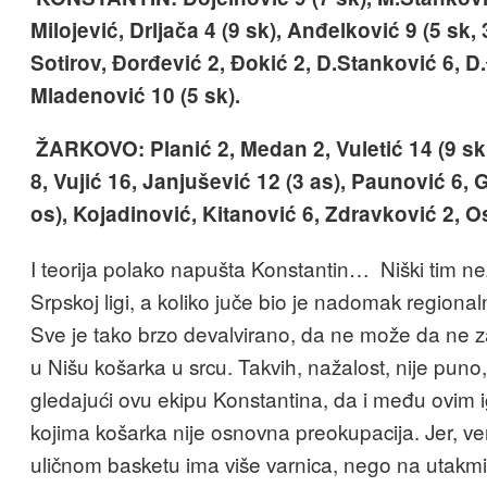
Milojević, Drljača 4 (9 sk), Anđelković 9 (5 sk, 3 
Sotirov, Đorđević 2, Đokić 2, D.Stanković 6, D.
Mladenović 10 (5 sk).
ŽARKOVO: Planić 2, Medan 2, Vuletić 14 (9 sk,
8, Vujić 16, Janjušević 12 (3 as), Paunović 6, G
os), Kojadinović, Kitanović 6, Zdravković 2, O
I teorija polako napušta Konstantin… Niški tim ne
Srpskoj ligi, a koliko juče bio je nadomak regiona
Sve je tako brzo devalvirano, da ne može da ne z
u Nišu košarka u srcu. Takvih, nažalost, nije puno, 
gledajući ovu ekipu Konstantina, da i među ovim 
kojima košarka nije osnovna preokupacija. Jer, ve
uličnom basketu ima više varnica, nego na utakm