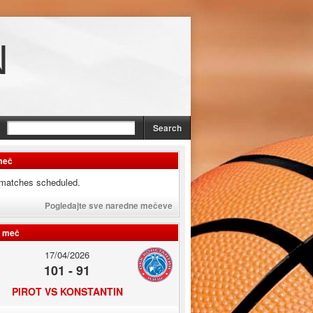
N
meč
matches scheduled.
Pogledajte sve naredne mečeve
i meč
17/04/2026
101 - 91
PIROT VS KONSTANTIN