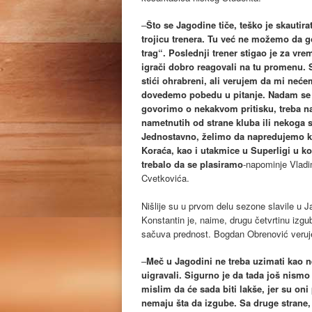
–
Što se Jagodine tiče, teško je skautir
trojicu trenera. Tu već ne možemo da g
trag“. Poslednji trener stigao je za v
igrači dobro reagovali na tu promenu. S
stići ohrabreni, ali verujem da mi neće
dovedemo pobedu u pitanje. Nadam se 
govorimo o nekakvom pritisku, treba 
nametnutih od strane kluba ili nekoga 
Jednostavno, želimo da napredujemo k
Koraća, kao i utakmice u Superligi u 
trebalo da se plasiramo
-napominje Vladi
Cvetkovića.
Nišlije su u prvom delu sezone slavile u J
Konstantin je, naime, drugu četvrtinu izgub
sačuva prednost. Bogdan Obrenović veruje d
–
Meč u Jagodini ne treba uzimati kao nek
uigravali. Sigurno je da tada još nismo
mislim da će sada biti lakše, jer su on
nemaju šta da izgube. Sa druge strane,