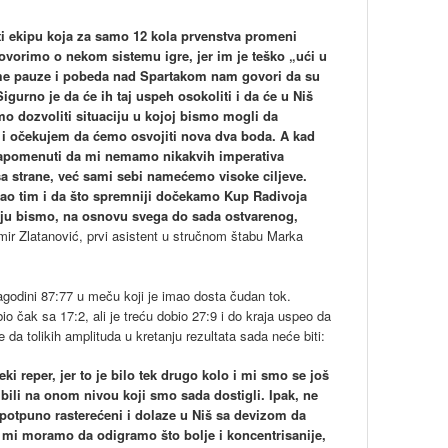
ati ekipu koja za samo 12 kola prvenstva promeni
ovorimo o nekom sistemu igre, jer im je teško „ući u
reme pauze i pobeda nad Spartakom nam govori da su
igurno je da će ih taj uspeh osokoliti i da će u Niš
mo dozvoliti situaciju u kojoj bismo mogli da
i očekujem da ćemo osvojiti nova dva boda. A kad
napomenuti da mi nemamo nikakvih imperativa
sa strane, već sami sebi namećemo visoke ciljeve.
ao tim i da što spremniji dočekamo Kup Radivoja
koju bismo, na osnovu svega do sada ostvarenog,
mir Zlatanović, prvi asistent u stručnom štabu Marka
agodini 87:77 u meču koji je imao dosta čudan tok.
io čak sa 17:2, ali je treću dobio 27:9 i do kraja uspeo da
a tolikih amplituda u kretanju rezultata sada neće biti:
i reper, jer to je bilo tek drugo kolo i mi smo se još
 bili na onom nivou koji smo sada dostigli. Ipak, ne
i potpuno rasterećeni i dolaze u Niš sa devizom da
 mi moramo da odigramo što bolje i koncentrisanije,