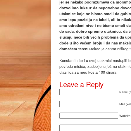
jer se nekako podrazumeva da moramo
dozvolimo luksuz da nepotrebno dovodi
utakmice koje ne bismo smeli da gubim
smo lepu poziciju na tabeli, ali to nika
smo određeni nivo i ne bismo smeli da 
do sada, dobro spremio utakmicu, da će
slučaju neće biti većih problema da u
dođe u što većem broju i da nas maksi
domaćem terenu
-rekao je centar niškog 
Konstantin će i u ovoj utakmici nastupiti 
povredu mišića, zadobijenu još na utakmic
ulaznica za meč košta 100 dinara.
Leave a Reply
Name (r
Mail (wi
Website