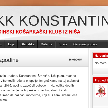
KK KONSTANTI
INSKI KOŠARKAŠKI KLUB IZ NIŠA
m
Liga
Statistika
Galerija
Igrači
Osnovni podaci
Naredni 
Jagodine
16/01/2015
No more 
ila u taboru Konstantina. Šta više, Nišlije su, svesne
više vodili računa o ispoljenim greškama na toj utakmici
Prethodn
da i 2015. godinu započeli pobedom. No, odlika dobrih
 da oscilacije ne bi prešle u naviku, stručni štab
ga imao da naznači momcima, koji su i sami svesni loše
nima.