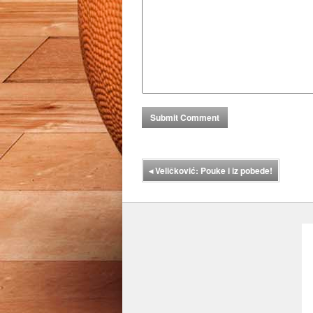
◂
Veličković: Pouke i iz pobede!