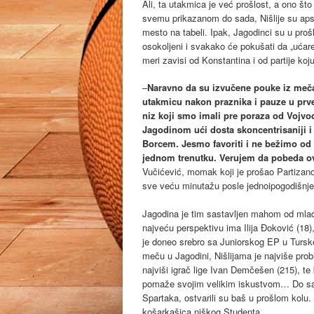
Ali, ta utakmica je već prošlost, a ono što
svemu prikazanom do sada, Nišlije su apso
mesto na tabeli. Ipak, Jagodinci su u pro
osokoljeni i svakako će pokušati da „ućar
meri zavisi od Konstantina i od partije ko
–
Naravno da su izvučene pouke iz meča
utakmicu nakon praznika i pauze u prve
niz koji smo imali pre poraza od Vojv
Jagodinom ući dosta skoncentrisaniji i
Borcem. Jesmo favoriti i ne bežimo od
jednom trenutku. Verujem da pobeda ovo
Vučićević, momak koji je prošao Partizano
sve veću minutažu posle jednoipogodišnj
Jagodina je tim sastavljen mahom od mlađi
najveću perspektivu ima Ilija Đoković (18)
je doneo srebro sa Juniorskog EP u Tursko
meču u Jagodini, Nišlijama je najviše pro
najviši igrač lige Ivan Demčešen (215), t
pomaže svojim velikim iskustvom… Do sada 
Spartaka, ostvarili su baš u prošlom kolu.
košarkašica niškog Studenta.