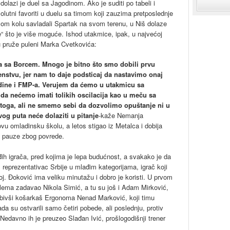
 dolazi je duel sa Jagodinom. Ako je suditi po tabeli i
lutni favoriti u duelu sa timom koji zauzima pretposlednje
šlom kolu savladali Spartak na svom terenu, u Niš dolaze
e“ što je više moguće. Ishod utakmice, ipak, u najvećoj
ju pruže puleni Marka Cvetkovića:
 sa Borcem. Mnogo je bitno što smo dobili prvu
nstvu, jer nam to daje podsticaj da nastavimo onaj
odine i FMP-a. Verujem da ćemo u utakmicu sa
 da nećemo imati tolikih oscilacija kao u meču sa
 toga, ali ne smemo sebi da dozvolimo opuštanje ni u
g puta neće dolaziti u pitanje
-kaže Nemanja
vu omladinsku školu, a letos stigao iz Metalca i dobija
e pauze zbog povrede.
h igrača, pred kojima je lepa budućnost, a svakako je da
, reprezentativac Srbije u mlađim kategorijama, igrač koji
j. Đoković ima veliku minutažu i dobro je koristi. U prvom
blema zadavao Nikola Simić, a tu su još i Adam Mirković,
e bivši košarkaš Ergonoma Nenad Marković, koji timu
su ostvarili samo četiri pobede, ali poslednju, protiv
 Nedavno ih je preuzeo Slađan Ivić, prošlogodišnji trener