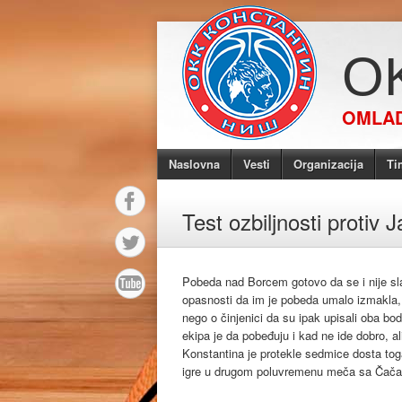
O
OMLAD
Naslovna
Vesti
Organizacija
Ti
Test ozbiljnosti protiv 
Pobeda nad Borcem gotovo da se i nije slav
opasnosti da im je pobeda umalo izmakla, 
nego o činjenici da su ipak upisali oba bo
ekipa je da pobeđuju i kad ne ide dobro, ali
Konstantina je protekle sedmice dosta to
igre u drugom poluvremenu meča sa Čača