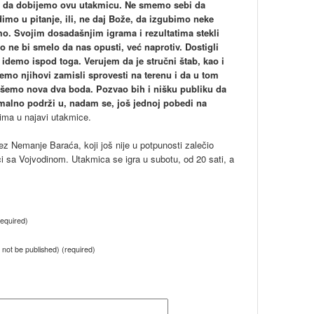
 da dobijemo ovu utakmicu. Ne smemo sebi da
mo u pitanje, ili, ne daj Bože, da izgubimo neke
o. Svojim dosadašnjim igrama i rezultatima stekli
ko ne bi smelo da nas opusti, već naprotiv. Dostigli
idemo ispod toga. Verujem da je stručni štab, kao i
mo njihovi zamisli sprovesti na terenu i da u tom
pišemo nova dva boda. Pozvao bih i nišku publiku da
malno podrži u, nadam se, još jednoj pobedi na
tima u najavi utakmice.
bez Nemanje Baraća, koji još nije u potpunosti zalečio
i sa Vojvodinom. Utakmica se igra u subotu, od 20 sati, a
equired)
ll not be published) (required)