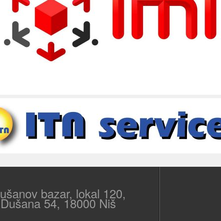
šanov bazar, lokal 120,
 Dušana 54, 18000 Niš