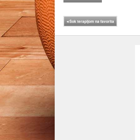
◂
Šok terapijom na favorita