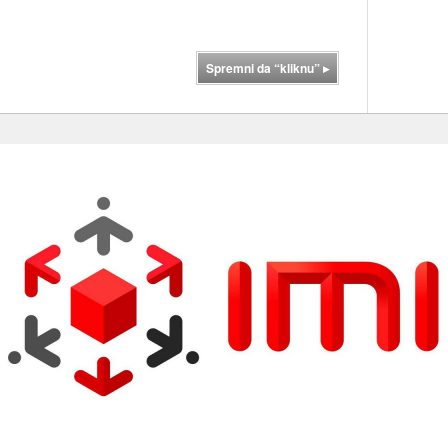
Spremni da “kliknu”
▸