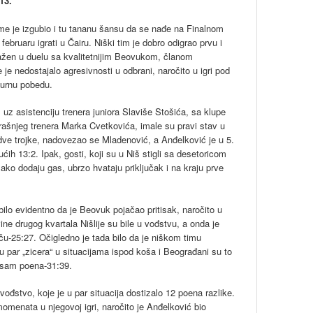
13.
ime je izgubio i tu tananu šansu da se nađe na Finalnom
februaru igrati u Čairu. Niški tim je dobro odigrao prvu i
poražen u duelu sa kvalitetnijim Beovukom, članom
 je nedostajalo agresivnosti u odbrani, naročito u igri pod
igurnu pobedu.
e, uz asistenciju trenera juniora Slaviše Stošića, sa klupe
ašnjeg trenera Marka Cvetkovića, imale su pravi stav u
dve trojke, nadovezao se Mladenović, a Anđelković je u 5.
h 13:2. Ipak, gosti, koji su u Niš stigli sa desetoricom
olako dodaju gas, ubrzo hvataju priključak i na kraju prve
bilo evidentno da je Beovuk pojačao pritisak, naročito u
ne drugog kvartala Nišlije su bile u vođstvu, a onda je
-25:27. Očigledno je tada bilo da je niškom timu
u par „zicera“ u situacijama ispod koša i Beograđani su to
 osam poena-31:39.
ođstvo, koje je u par situacija dostizalo 12 poena razlike.
momenata u njegovoj igri, naročito je Anđelković bio