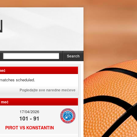
N
meč
matches scheduled.
Pogledajte sve naredne mečeve
i meč
17/04/2026
101 - 91
PIROT VS KONSTANTIN