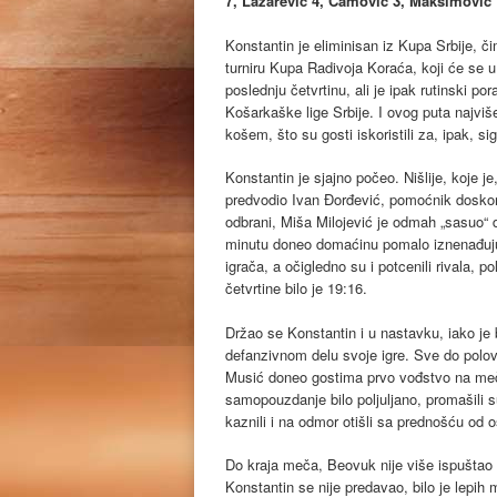
7, Lazarević 4, Camović 3, Maksimović 
Konstantin je eliminisan iz Kupa Srbije, č
turniru Kupa Radivoja Koraća, koji će se u 
poslednju četvrtinu, ali je ipak rutinski 
Košarkaške lige Srbije. I ovog puta najviše
košem, što su gosti iskoristili za, ipak, s
Konstantin je sjajno počeo. Nišlije, koje j
predvodio Ivan Đorđević, pomoćnik doskor
odbrani, Miša Milojević je odmah „sasuo“ 
minutu doneo domaćinu pomalo iznenađujući
igrača, a očigledno su i potcenili rivala, p
četvrtine bilo je 19:16.
Držao se Konstantin i u nastavku, iako je 
defanzivnom delu svoje igre. Sve do polovi
Musić doneo gostima prvo vođstvo na meču
samopouzdanje bilo poljuljano, promašili s
kaznili i na odmor otišli sa prednošću od
Do kraja meča, Beovuk nije više ispuštao v
Konstantin se nije predavao, bilo je lepih 