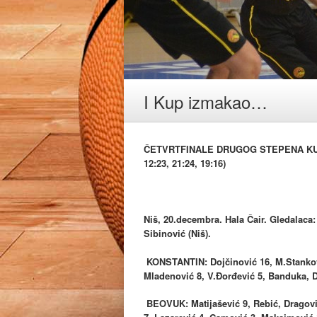
I Kup izmakao…
ČETVRTFINALE DRUGOG STEPENA KUPA
12:23, 21:24, 19:16)
Niš, 20.decembra. Hala Čair. Gledalaca
Sibinović (Niš).
KONSTANTIN: Dojčinović 16, M.Stanković
Mladenović 8, V.Đorđević 5, Banduka, D
BEOVUK: Matijašević 9, Rebić, Dragović