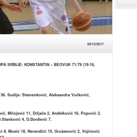
20/12/2017
 SRBIJE: KONSTANTIN – BEOVUK 71:79 (19:16,
: 36. Sudije: Stamenković, Aleksandra Vučković,
, Milojević 11, Drljača 2, Anđelković 16, Popović 2,
.Stanković 4, D.Đorđević 7.
 8, Musić 18, Nerandžić 15, Grušanović 2, Vojinović