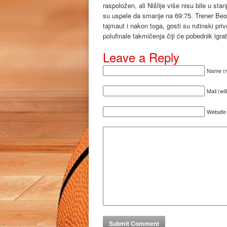
raspoložen, ali Nišlije više nisu bile u st
su uspele da smanje na 69:75. Trener Beov
tajmaut i nakon toga, gosti su rutinski pr
polufinale takmičenja čiji će pobednik igr
Leave a Reply
Name (r
Mail (wi
Website