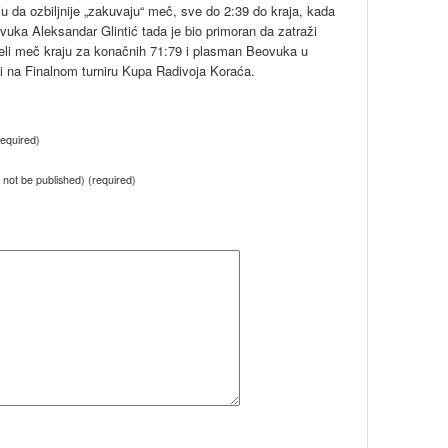
anju da ozbiljnije „zakuvaju“ meč, sve do 2:39 do kraja, kada
uka Aleksandar Glintić tada je bio primoran da zatraži
iveli meč kraju za konačnih 71:79 i plasman Beovuka u
ati na Finalnom turniru Kupa Radivoja Koraća.
equired)
ll not be published) (required)