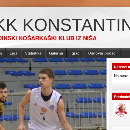
KK KONSTANTI
INSKI KOŠARKAŠKI KLUB IZ NIŠA
m
Liga
Statistika
Galerija
Igrači
Osnovni podaci
Naredni 
No more 
Prethodn