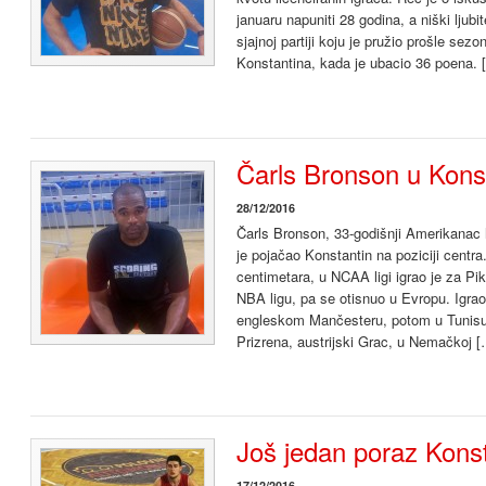
januaru napuniti 28 godina, a niški ljubi
sjajnoj partiji koju je pružio prošle se
Konstantina, kada je ubacio 36 poena. 
Čarls Bronson u Kons
28/12/2016
Čarls Bronson, 33-godišnji Amerikanac
je pojačao Konstantin na poziciji centr
centimetara, u NCAA ligi igrao je za Pike
NBA ligu, pa se otisnuo u Evropu. Igrao
engleskom Mančesteru, potom u Tunisu
Prizrena, austrijski Grac, u Nemačkoj 
Još jedan poraz Kons
17/12/2016