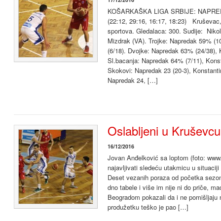
KOŠARKAŠKA LIGA SRBIJE: NAPRED
(22:12, 29:16, 16:17, 18:23) Kruševac
sportova. Gledalaca: 300. Sudije: Nikol
Mizdrak (VA). Trojke: Napredak 59% (1
(6/18). Dvojke: Napredak 63% (24/38), 
Sl.bacanja: Napredak 64% (7/11), Kons
Skokovi: Napredak 23 (20-3), Konstantin
Napredak 24, […]
Oslabljeni u Kruševcu
16/12/2016
Jovan Anđelković sa loptom (foto: www
najavljivati sledeću utakmicu u situaciji
Deset vezanih poraza od početka sezone
dno tabele i više im nije ni do priče,
Beogradom pokazali da i ne pomišljaju 
produžetku teško je pao […]