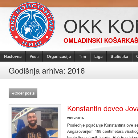
OKK KO
OMLADINSKI KOŠARKAŠK
Naslovna
Vesti
Organizacija
Tim
Liga
Statistika
G
Godišnja arhiva:
2016
◂
Older posts
Konstantin doveo Jov
28/12/2016
Poslednje pojačanje Konstantina ove s
Angažovanjem 189 centimetara visokog 
kvotu licenciranih igrača. Reč je o isk