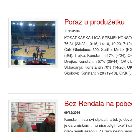
Poraz u produžetku
11/12/2016
KOŠARKAŠKA LIGA SRBIJE: KONS
76:81 (23:23, 13:16, 14:10, 19:20, 7:1
Čair. Gledalaca: 300. Sudije: Mrdak (BG
(BG). Trojke: Konstantin 17% (4/24), 
Dvojke: Konstantin 57% (25/44), OKK 
Sl.bacanja: Konstantin 70% (14/20), O
Skokovi: Konstantin 29 (19-10), OKK [
Bez Rendala na pobe
09/12/2016
Konstantin su svi otpisali, a tek je dev
je da u niškom timu nisu „digli ruke“ i d
preokrenuti sezonu. Za tako nešto neoph