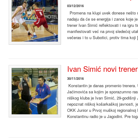
03/12/2016
Promena na klupi uvek donese nešto n
nadaju da će se energija i zanos koje 
trener Ivan Simić reflektovati i na igru t
manifestovati već na prvoj sledećoj utakm
večeras i to u Subotici, protiv tima koji
Ivan Simić novi trener
30/11/2016
Konstantin je danas promenio trenera.
Jaćimovića sa kojim je sporazumno rask
niškog kluba je Ivan Simić, 29-godišnji
nepoznat niškoj košarkaškoj javnosti, je
OKK Junior u Prvoj muškoj regionalnoj 
Konstantinu radio je u Jagodini. Pre tog