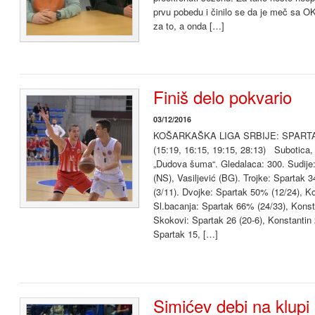
prvu pobedu i činilo se da je meč sa O
za to, a onda […]
Finiš delo pokvario
03/12/2016
KOŠARKAŠKA LIGA SRBIJE: SPARTA
(15:19, 16:15, 19:15, 28:13) Subotica
„Dudova šuma“. Gledalaca: 300. Sudije:
(NS), Vasiljević (BG). Trojke: Spartak
(3/11). Dvojke: Spartak 50% (12/24), K
Sl.bacanja: Spartak 66% (24/33), Konst
Skokovi: Spartak 26 (20-6), Konstantin 2
Spartak 15, […]
Simićev debi na klupi 